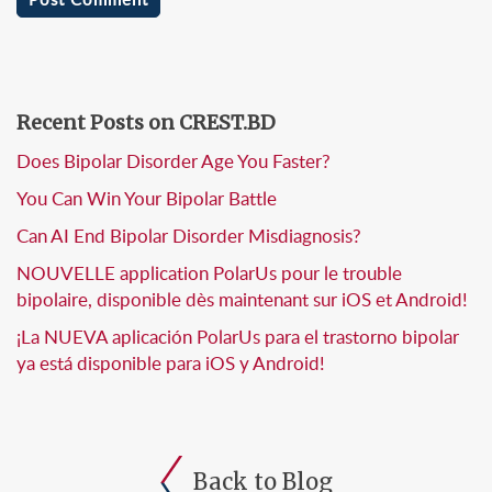
Recent Posts on CREST.BD
Does Bipolar Disorder Age You Faster?
You Can Win Your Bipolar Battle
Can AI End Bipolar Disorder Misdiagnosis?
NOUVELLE application PolarUs pour le trouble
bipolaire, disponible dès maintenant sur iOS et Android!
¡La NUEVA aplicación PolarUs para el trastorno bipolar
ya está disponible para iOS y Android!
Back to Blog