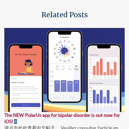
Related Posts
The NEW PolarUs app for bipolar disorder is out now for
iOS!
请点击此处查看中文帖子。 Veuillez consulter l’article en